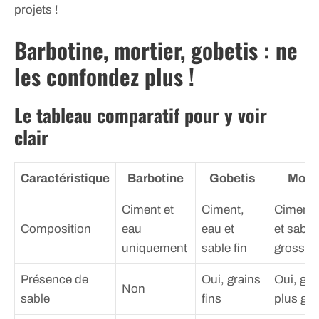
projets !
Barbotine, mortier, gobetis : ne
les confondez plus !
Le tableau comparatif pour y voir
clair
Caractéristique
Barbotine
Gobetis
Morti
Ciment et
Ciment,
Ciment,
Composition
eau
eau et
et sable
uniquement
sable fin
grossier
Présence de
Oui, grains
Oui, gra
Non
sable
fins
plus gr