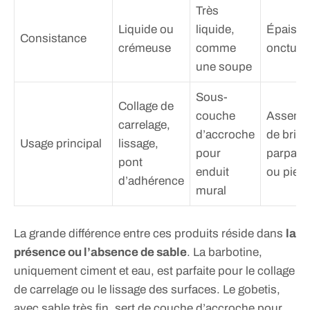
Très
Liquide ou
liquide,
Épaisse
Consistance
crémeuse
comme
onctueu
une soupe
Sous-
Collage de
couche
Assemb
carrelage,
d’accroche
de briqu
Usage principal
lissage,
pour
parpain
pont
enduit
ou pierr
d’adhérence
mural
La grande différence entre ces produits réside dans
la
présence ou l’absence de sable
. La barbotine,
uniquement ciment et eau, est parfaite pour le collage
de carrelage ou le lissage des surfaces. Le gobetis,
avec sable très fin, sert de couche d’accroche pour