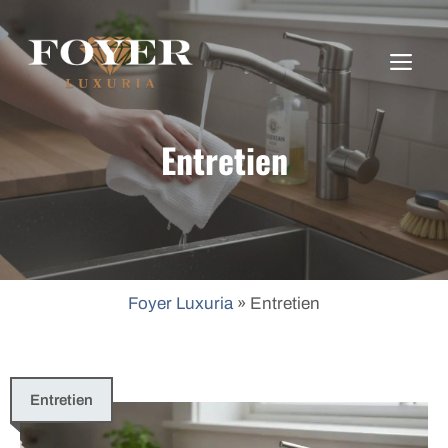
Aller
au
ME
contenu
Entretien
Foyer Luxuria
»
Entretien
Entretien