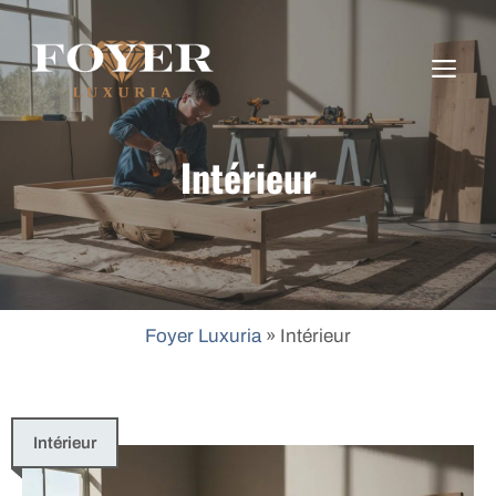
Aller
au
ME
contenu
Intérieur
Foyer Luxuria
»
Intérieur
Intérieur