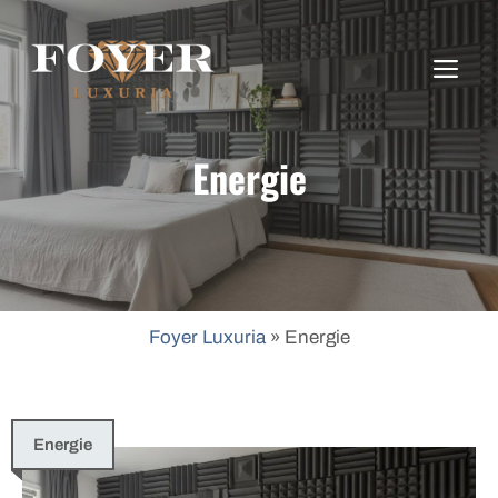
Aller
au
ME
contenu
Energie
Foyer Luxuria
»
Energie
Energie