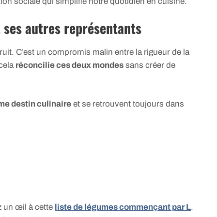
ion sociale qui simplifie notre quotidien en cuisine.
t ses autres représentants
ruit. C’est un compromis malin entre la rigueur de la
 cela
réconcilie ces deux mondes
sans créer de
e destin culinaire
et se retrouvent toujours dans
z un œil à cette
liste de légumes commençant par L
.