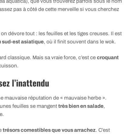
ea aquatica), que vous trouverez parfois sous le nom
assez pas à côté de cette merveille si vous cherchez
 dévore tout : les feuilles et les tiges creuses. Il est
 sud-est asiatique
, où il finit souvent dans le wok.
rd classique. Mais sa vraie force, c’est ce
croquant
cuisson.
sez l’inattendu
ne mauvaise réputation de « mauvaise herbe ».
jeunes feuilles se mangent
très bien en salade
,
e.
de
trésors comestibles que vous arrachez
. C’est