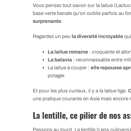
Vous pensez tout savoir sur la laitue (Lactu
base verte banale qu’on oublie parfois au fo
surprenante
.
Regardez un peu
la diversité incroyable
qui
La laitue romaine
: croquante et allo
La batavia
: reconnaissable entre mill
La laitue à couper :
elle repousse apr
potager.
Et pour les plus curieux, il y a la laitue tige.
O
une pratique courante en Asie mais encore ra
La lentille, ce pilier de nos a
Passons au lourd. La lentille (Lens culinaris