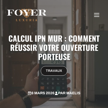
Aller
au
ME
contenu
CALCUL IPN MUR : COMMENT
RÉUSSIR VOTRE OUVERTURE
PORTEUSE
TRAVAUX
8 MARS 2026
PAR
MAELIS