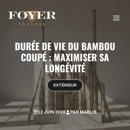
Aller
au
ME
contenu
DURÉE DE VIE DU BAMBOU
COUPÉ : MAXIMISER SA
LONGÉVITÉ
EXTÉRIEUR
12 JUIN 2026
PAR
MAELIS