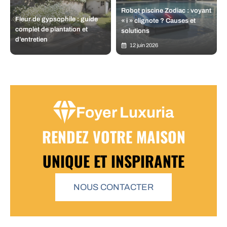
Robot piscine Zodiac : voyant
Fleur de gypsophile : guide
« i » clignote ? Causes et
complet de plantation et
solutions
d’entretien
12 juin 2026
Foyer Luxuria
RENDEZ VOTRE MAISON
UNIQUE ET INSPIRANTE
NOUS CONTACTER