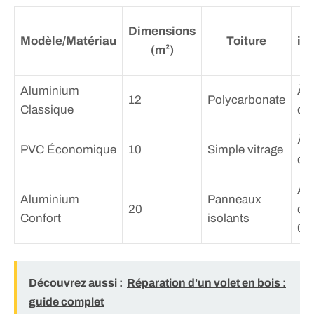
Dimensions
Modèle/Matériau
Toiture
ind
(m²)
Aluminium
À p
12
Polycarbonate
Classique
de
À p
PVC Économique
10
Simple vitrage
de
À p
Aluminium
Panneaux
20
de
Confort
isolants
00
Découvrez aussi :
Réparation d'un volet en bois :
guide complet